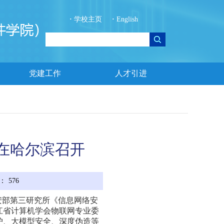
·
学校主页
·
English
党建工作
人才引进
会在哈尔滨召开
：
576
安部第三研究所《信息网络安
江省计算机学会物联网专业委
护、大模型安全、深度伪造等